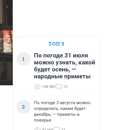
ТОП 5
По погоде 31 июля
1
можно узнать, какой
будет осень, —
народные приметы
158 583
15
По погоде 3 августа можно
2
определить, каким будет
декабрь, — приметы и
поверья
87 065
11