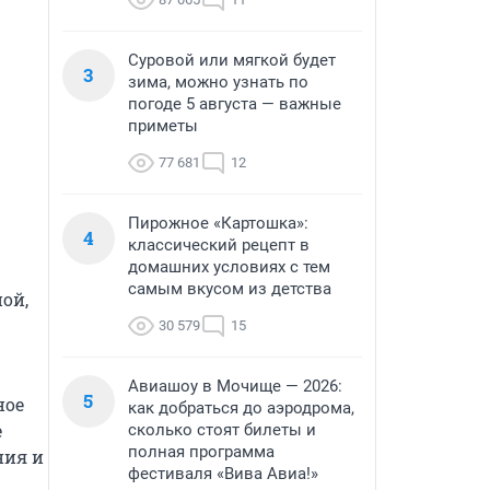
Суровой или мягкой будет
3
зима, можно узнать по
погоде 5 августа — важные
приметы
77 681
12
Пирожное «Картошка»:
4
классический рецепт в
домашних условиях с тем
самым вкусом из детства
й, 
30 579
15
Авиашоу в Мочище — 2026:
5
ое 
как добраться до аэродрома,
 
сколько стоят билеты и
полная программа
ия и 
фестиваля «Вива Авиа!»