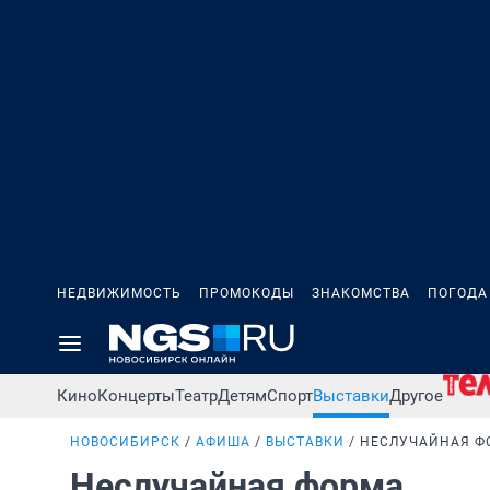
НЕДВИЖИМОСТЬ
ПРОМОКОДЫ
ЗНАКОМСТВА
ПОГОДА
Кино
Концерты
Театр
Детям
Спорт
Выставки
Другое
НОВОСИБИРСК
АФИША
ВЫСТАВКИ
НЕСЛУЧАЙНАЯ Ф
Неслучайная форма