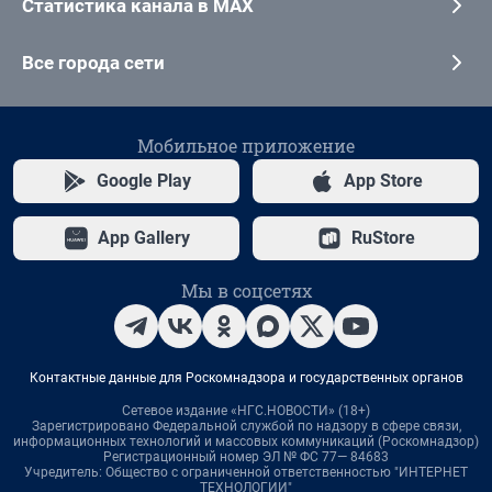
Статистика канала в MAX
Все города сети
Мобильное приложение
Google Play
App Store
App Gallery
RuStore
Мы в соцсетях
Контактные данные для Роскомнадзора и государственных органов
Сетевое издание «НГС.НОВОСТИ» (18+)
Зарегистрировано Федеральной службой по надзору в сфере связи,
информационных технологий и массовых коммуникаций (Роскомнадзор)
Регистрационный номер ЭЛ № ФС 77— 84683
Учредитель: Общество с ограниченной ответственностью "ИНТЕРНЕТ
ТЕХНОЛОГИИ"